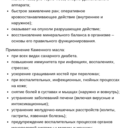
аппарата;
быстрое заживление ран; оперативное
кровоостанавливающее действие (внутреннее и
наружное);
оказывает на опухоли разрушающее действие;
восстановление минерального баланса в организме –
основы его правильного функционирования.
Применение Каменного масла:
при всех видах сахарного диабета.
повышение иммунитета при инфекциях, воспалениях,
стрессах;
ускорение сращивания костей при переломах;
при воспалительных, инфекционных, гнойных процессах
на коже;
снятие болей в суставах и мышцах (наружно и вовнутрь);
устранение заболеваний печени (включая вирусные и
интоксикационные);
устранение желудочно-кишечных расстройств (колиты,
гастриты, язвенная болезнь);
предупреждение воспалительных процессов органов
мочеполовой системы у мужчин и женщин;