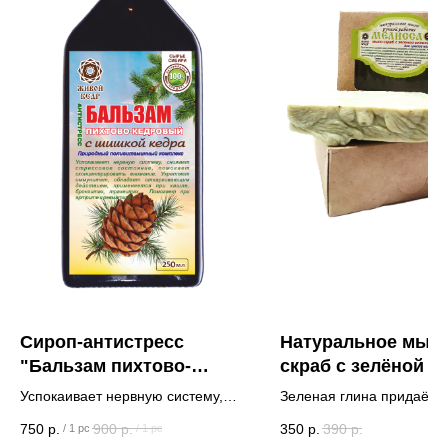
Сироп-антистресс
Натуральное мыло
"Бальзам пихтово-
скраб с зелёной г
кедровый" с шишкой
МЕЛИССА
Успокаивает нервную систему,
Зеленая глина придаёт 
кедра и солодкой
снижает стрессовое состояние,
особенную мягкость и
750
р.
900
р.
350
р.
390
р.
/
1 pc
/
1 pc
помогает сконцентрировать
бархатистость, действует