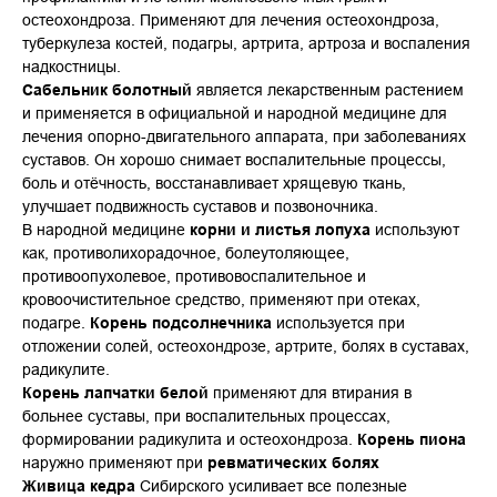
остеохондроза. Применяют для лечения остеохондроза,
туберкулеза костей, подагры, артрита, артроза и воспаления
надкостницы.
Сабельник болотный
является лекарственным растением
и применяется в официальной и народной медицине для
лечения опорно-двигательного аппарата, при заболеваниях
суставов. Он хорошо снимает воспалительные процессы,
боль и отёчность, восстанавливает хрящевую ткань,
улучшает подвижность суставов и позвоночника.
В народной медицине
корни и листья лопуха
используют
как, противолихорадочное, болеутоляющее,
противоопухолевое, противовоспалительное и
кровоочистительное средство, применяют при отеках,
подагре.
Корень подсолнечника
используется при
отложении солей, остеохондрозе, артрите, болях в суставах,
радикулите.
Корень лапчатки белой
применяют для втирания в
больнее суставы, при воспалительных процессах,
формировании радикулита и остеохондроза.
Корень пиона
наружно применяют при
ревматических болях
Живица кедра
Сибирского усиливает все полезные