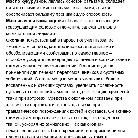
Масло кукурузное
, являясь основой бальзама, обладает
питательными и смягчающими свойствами, а также
обеспечивает бальзаму проникающую способность.
Масляная вытяжка корней
обладает рассасывающим
(разрушающим солевые отложения, залежи шлаков в
межклеточной жидкости:
Окопник
лекарственный в народе получил название
«живокост», он обладает противовоспалительными и
обезболивающими свойствами, но самое главное –
способен ускорить регенерацию хрящевой и костной ткани и
стимулировать ее восстановление. Окопник издавна
применяли для лечения переломов, вывихов и суставных
заболеваний. С его помощью можно уменьшить боли в
воспаленных и отекших суставах, увеличить подвижность
суставных сочленений и уменьшить дегенерацию хрящевой
ткани при артрозах. Средства с окопником показаны при
хронических артритах и артрозах, а также при
травматических повреждениях костей и суставов. Он активно
стимулирует образование новых клеток, повреждённых
тканей, ускоряя их заживление. Так как окопник
лекарственный очень богат кремнием, его применяли для
профилактики и лечения межпозвоночных грыж и