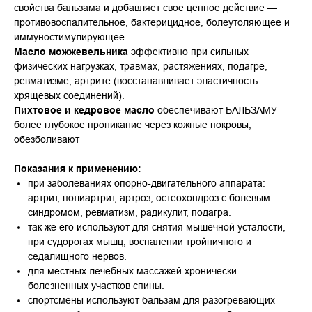
свойства бальзама и добавляет свое ценное действие —
противовоспалительное, бактерицидное, болеутоляющее и
иммуностимулирующее
Масло можжевельника
эффективно при сильных
физических нагрузках, травмах, растяжениях, подагре,
ревматизме, артрите (восстанавливает эластичность
хрящевых соединений).
Пихтовое и кедровое масло
обеспечивают БАЛЬЗАМУ
более глубокое проникание через кожные покровы,
обезболивают
Показания к применению:
при заболеваниях опорно-двигательного аппарата:
артрит, полиартрит, артроз, остеохондроз с болевым
синдромом, ревматизм, радикулит, подагра.
так же его используют для снятия мышечной усталости,
при судорогах мышц, воспалении тройничного и
седалищного нервов.
для местных лечебных массажей хронически
болезненных участков спины.
спортсмены используют бальзам для разогревающих