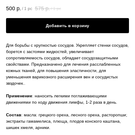
500
р.
575
р.
/
1 pc
/
1 pc
Добавить в корзину
Для борьбы с хрупкостью сосудов. Укрепляет стенки сосудов,
борется с застоями жидкостей, увеличивает
сопротивляемость сосудов, обладает сосудозащитными
свойствами. Предназначено для лечения расслабленных
кожных тканей, для повышения эластичности, для
уменьшения варикозного расширения вен и сосудистых
звздочек..
Применение
: наносить легкими поглаживающими
движениями по ходу движения лимфы, 1-2 раза в день.
Состав
: масла: грецкого ореха, лесного ореха, расторопши;
экстракты гамамелиса, плюща, плодов конского каштана,
шишек хмеля, арники.