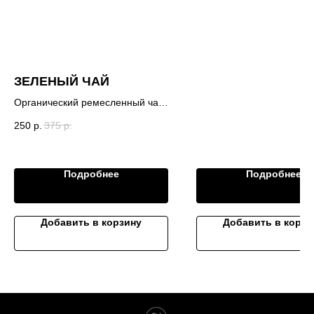
жизненных сил после
продолжительных заболе
сильного переутомления
ЗЕЛЕНЫЙ ЧАЙ
Органический ремесленный чай
сделан полностью ручным
250
р.
375
р.
способом .
Для изготовления
использовались только молодые
Подробнее
Подробнее
листочки, а именно почка и два-
три листочка, которые в
результате дарят нам ровный
вкус терпкости листа и сладость
Добавить в корзину
Добавить в корзи
нежных почек. Лист собирается
вручную, на рассвете, в конце
апреля-начале мая, на
Сочинских чайных плантациях .