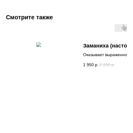
Смотрите также
Заманиха (настойк
Оказывает выраженное
адаптогенное действие,
1 950
р.
2 200
р.
поддерживая организм в
периоды повышенной
физической и эмоционал
нагрузки, помогает
стимулировать централь
нервную систему, улучш
умственную деятельност
повышая общий уровень
энергии и сопротивляем
стрессовым ситуациям,
способствует восстанов