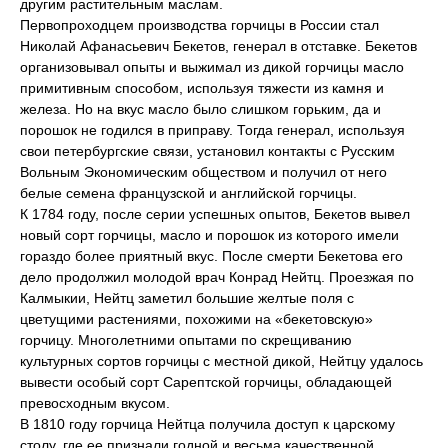
другим растительным маслам.
Первопроходцем производства горчицы в России стал
Николай Афанасьевич Бекетов, генерал в отставке. Бекетов
организовывал опыты и выжимал из дикой горчицы масло
примитивным способом, используя тяжести из камня и
железа. Но на вкус масло было слишком горьким, да и
порошок не годился в приправу. Тогда генерал, используя
свои петербургские связи, установил контакты с Русским
Вольным Экономическим обществом и получил от него
белые семена французской и английской горчицы.
К 1784 году, после серии успешных опытов, Бекетов вывел
новый сорт горчицы, масло и порошок из которого имели
гораздо более приятный вкус. После смерти Бекетова его
дело продолжил молодой врач Конрад Нейтц. Проезжая по
Калмыкии, Нейтц заметил большие желтые поля с
цветущими растениями, похожими на «бекетовскую»
горчицу. Многолетними опытами по скрещиванию
культурных сортов горчицы с местной дикой, Нейтцу удалось
вывести особый сорт Сарептской горчицы, обладающей
превосходным вкусом.
В 1810 году горчица Нейтца получила доступ к царскому
столу, где ее признали годной и весьма качественной.