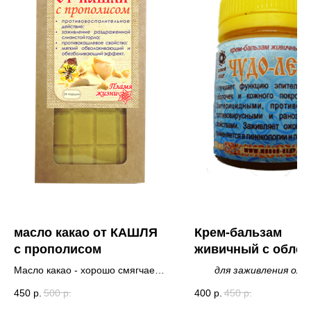
масло какао от КАШЛЯ
Крем-бальзам
с прополисом
живичный с облеп
ЧУДО-ЛЕКАРЬ
Масло какао - хорошо смягчает
для заживления ожо
воспаленное горло, активно
обморожений, серье
450
р.
500
р.
400
р.
450
р.
выводит мокроту, обволакивает и
повреждений кожи и сл