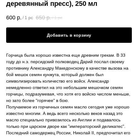
деревянный пресс), 250 мл
600
р.
650
р.
/
1 pc
/
1 pc
Добавить в корзину
Горчица была хорошо известна еще древним грекам. В 33
году до н.э. персидский полководец Дарий послал своему
противнику Александру Македонскому в качестве вызова на
бой мешок семян кунжута, который должен был
символизировать количество его войск. Александр
немедленно ответил на это небольшим мешочком семян
горчицы, подразумевая, что хотя его войско числом меньше,
но зато более "горячее" в бою.
Получаемое из горчичных семян масло сегодня уже хорошо
известно многим. А ведь всего несколько веков назад это
масло специально привозилось из Англии и подавалось
только при царском дворе как "императорский деликатес".
Последний самодержец России, Николай II, предпочитал его