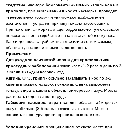
следствие, насморк. Компоненты живичных капель
алоэ
и
прополис
, при закапывании в нос от насморка, проводят
«генеральную уборку» и уничтожают возбудителей
воспаления – устраняя причину начала заболевания.
При лечении гайморита и аденоидов
масло туи
оказывает
положительное воздействие на слизистую оболочку носа.
Капли для носа с туей смягчают слизистую тем самым,
облегчая дыхание и снимая заложенность.
Применение:
Для ухода за слизистой носа и для профилактики
простудных заболеваний
закапывать 1-2 раза в день по 2-
3 капли в каждый носовой ход.
Ангина, ОРЗ, грипп
- обильно закапывать в нос по 3-5
капель в каждую ноздрю, полежать, слегка запрокинув
голову, втирать капли в область гайморовых пазух. Можно
растереть подошвы ног и грудь
Гайморит, насморк:
втирать капли в область гайморовых
пазух, обильно (3-5 капель) закапывать в нос. Можно
вставить в нос турундочки, пропитанные каплями.
Условия хранения
: в защищенном от света месте при