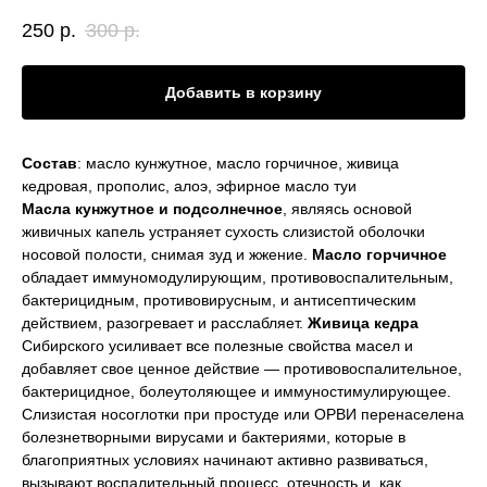
250
р.
300
р.
Добавить в корзину
Состав
: масло кунжутное, масло горчичное, живица
кедровая, прополис, алоэ, эфирное масло туи
Масла кунжутное и подсолнечное
, являясь основой
живичных капель устраняет сухость слизистой оболочки
носовой полости, снимая зуд и жжение.
Масло горчичное
обладает иммуномодулирующим, противовоспалительным,
бактерицидным, противовирусным, и антисептическим
действием, разогревает и расслабляет.
Живица кедра
Сибирского усиливает все полезные свойства масел и
добавляет свое ценное действие — противовоспалительное,
бактерицидное, болеутоляющее и иммуностимулирующее.
Слизистая носоглотки при простуде или ОРВИ перенаселена
болезнетворными вирусами и бактериями, которые в
благоприятных условиях начинают активно развиваться,
вызывают воспалительный процесс, отечность и, как