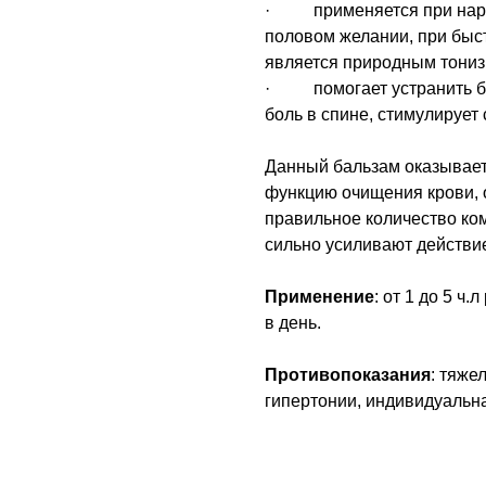
· применяется при нару
половом желании, при быс
является природным тони
· помогает устранить бо
боль в спине, стимулирует
Данный бальзам оказывает
функцию очищения крови, 
правильное количество ком
сильно усиливают действие
Применение
: от 1 до 5 ч
в день.
Противопоказания
: тяже
гипертонии, индивидуальн