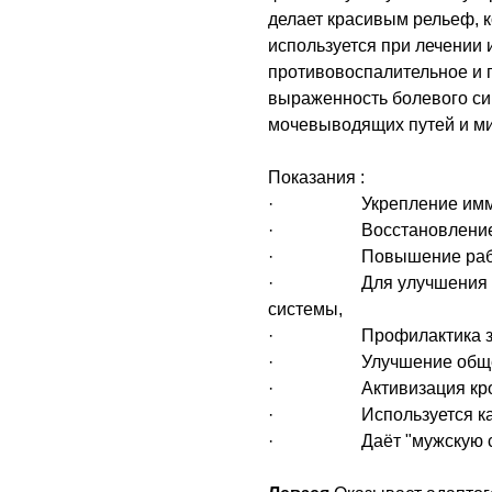
делает красивым рельеф, ко
используется при лечении
противовоспалительное и 
выраженность болевого си
мочевыводящих путей и ми
Показания :
· Укрепление иммун
· Восстановление жи
· Повышение работо
· Для улучшения функц
системы,
· Профилактика забол
· Улучшение общего т
· Активизация кровотока
· Используется как всп
· Даёт "мужскую сил