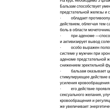
На курс необходимо 3 фла
Бальзам способствует ум
предстательной железы и с
· обладает противоопух
действием, облегчая тем 
боль в области мочеточник
· при аденоме —способс
и активизирует вывод соле
· особо выражен положи
системе у мужчин при хрон
аденоме предстательной ж
снижением эректильной фу
· бальзам оказывает це
стимулирующее действие в
усиления кровообращения 
· его действие проявляе
сексуального желания, улу
кровообращения и регуляци
же увеличивает энергетиче