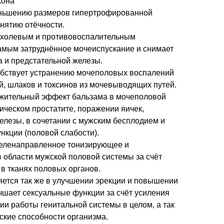
кона
еньшению размеров гипертрофированной
нятию отёчности.
олевым и противовоспалительным
самым затруднённое мочеиспускание и снимает
а и предстательной железы.
твует устранению мочеполовых воспалений
й, шлаков и токсинов из мочевыводящих путей.
тельный эффект бальзама в мочеполовой
ическом простатите, поражении яичек,
елезы, в сочетании с мужским бесплодием и
нкции (половой слабости).
ленаправленное тонизирующее и
 области мужской половой системы за счёт
в тканях половых органов.
тся так же в улучшении эрекции и повышении
чшает сексуальные функции за счёт усиления
и работы генитальной системы в целом, а так
ские способности организма.