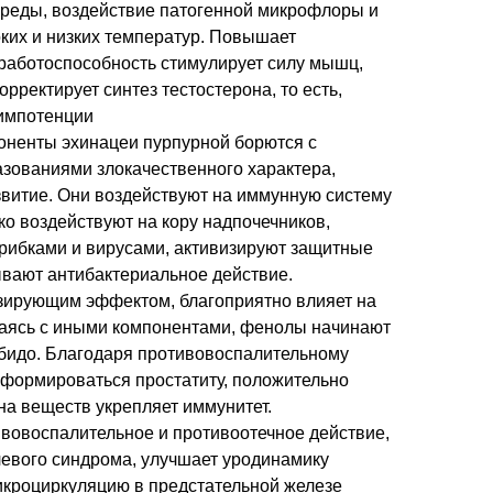
реды, воздействие патогенной микрофлоры и
ких и низких температур. Повышает
работоспособность стимулирует силу мышц,
рректирует синтез тестостерона, то есть,
 импотенции
оненты эхинацеи пурпурной борются с
азованиями злокачественного характера,
звитие. Они воздействуют на иммунную систему
гко воздействуют на кору надпочечников,
грибками и вирусами, активизируют защитные
ывают антибактериальное действие.
изирующим эффектом, благоприятно влияет на
аясь с иными компонентами, фенолы начинают
бидо. Благодаря противовоспалительному
 формироваться простатиту, положительно
на веществ укрепляет иммунитет.
вовоспалительное и противоотечное действие,
евого синдрома, улучшает уродинамику
кроциркуляцию в предстательной железе