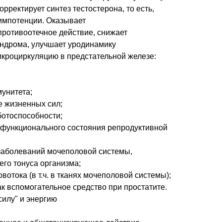
рректирует синтез тестостерона, то есть,
 импотенции. Оказывает
противоотечное действие, снижает
ндрома, улучшает уродинамику
кроциркуляцию в предстательной железе:
итета;
зненных сил;
способности;
ионального состояния репродуктивной
еваний мочеполовой системы,
онуса организма;
 (в т.ч. в тканях мочеполовой системы);
омогательное средство при простатите.
у" и энергию