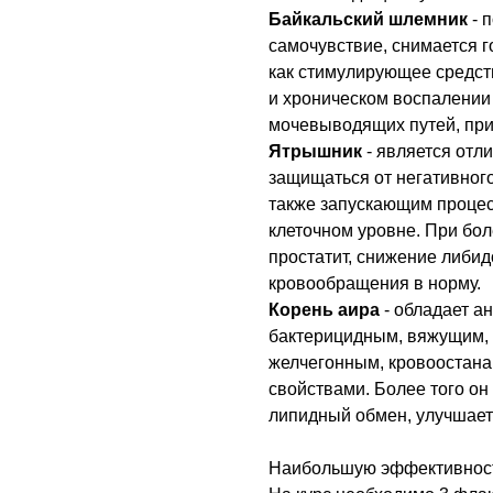
Байкальский шлемник
- 
самочувствие, снимается г
как стимулирующее средст
и хроническом воспалении
мочевыводящих путей, при
Ятрышник
- является отл
защищаться от негативного
также запускающим процес
клеточном уровне. При бол
простатит, снижение либид
кровообращения в норму.
Корень аира
- обладает а
бактерицидным, вяжущим
желчегонным, кровоостан
свойствами. Более того он
липидный обмен, улучшает
Наибольшую эффективность