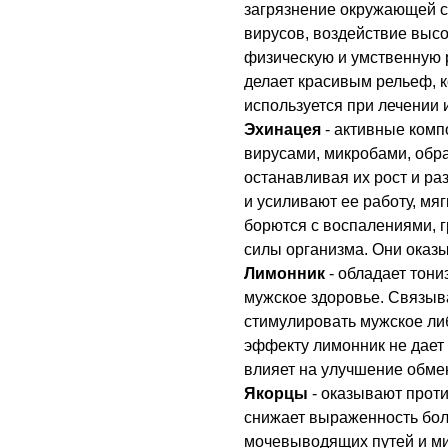
загрязнение окружающей с
вирусов, воздействие высо
физическую и умственную 
делает красивым рельеф, ко
используется при лечении
Эхинацея
- активные комп
вирусами, микробами, обр
останавливая их рост и ра
и усиливают ее работу, мя
борются с воспалениями, 
силы организма. Они оказ
Лимонник
- обладает тон
мужское здоровье. Связыв
стимулировать мужское ли
эффекту лимонник не дает
влияет на улучшение обме
Якорцы
- оказывают проти
снижает выраженность бол
мочевыводящих путей и ми