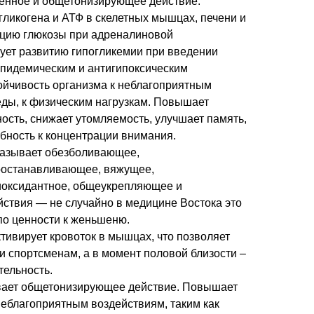
енное и общетонизирующее действие.
гликогена и АТФ в скелетных мышцах, печени и
ацию глюкозы при адреналиновой
вует развитию гипогликемии при введении
ипидемическим и антигипоксическим
ойчивость организма к неблагоприятным
ды, к физическим нагрузкам. Повышает
ость, снижает утомляемость, улучшает память,
бность к концентрации внимания.
азывает обезболивающее,
оостанавливающее, вяжущее,
иоксидантное, общеукрепляющее и
твия — не случайно в медицине Востока это
по ценности к женьшеню.
ктивирует кровоток в мышцах, что позволяет
и спортсменам, а в момент половой близости –
тельность.
вает общетонизирующее действие. Повышает
неблагоприятным воздействиям, таким как