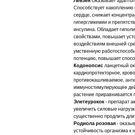
Левзея
Оказывает адаптог
Способствует накоплению 
сердце, снижает концентр
гипергликемии и препятст
инсулина. Обладает гипол
свойствами, повышает уст
воздействиям внешней сре
умственную работоспособн
потенцию, повышает спосо
Кодонопсис
ланцетный ок
кардиопротекторное, кров
противокашливаемое, ант
иммуностимулирующее дейс
растение приравнивается 
Элетеурокок
- препарат а
увеличить силовые нагрузк
существенно продлить дли
Родиола розовая
- оказы
устойчивость организма к 