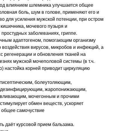
под влиянием шлемника улучшается общее
оловная боль, шум в голове, применяют его и
во для усиления мужской потенции, при остром
 кишечника, мочевого пузыря и
 простудных заболеваниях, гриппе.
ичным адаптогеном, помогающим организму
 воздействия вирусов, микробов и инфекций, а
с регенерации и обновления тканей на
езнях мужской мочеполовой системы (в т.ч.
о) настойка корней приводит циркуляцию
нтисептическим, болеутоляющим,
, дезинфицирующим, жаропонижающим,
авливающим, мочегонным и прочими
 стимулирует обмен веществ, ускоряет
 общее самочуствие
 даёт курсовой прием бальзама.