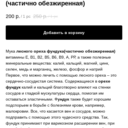
(частично обезжиренная)
200
р.
250
р.
/
1 pc
/
1 pc
Добавить в корзину
Мука
лесного ореха фундука(частично обезжиренная)
витамины Е, В1, В2, В5, В6, В9, А, РР, а также полезные
минеральные вещества: калий, кальций, магний, цинк,
селен, медь и марганец, железо, фосфор и натрий
Первое, что можно лечить с помощью лесного ореха – это
сердечно-сосудистая система. Содержащиеся в
орехе
фундук
калий и кальций благотворно влияют на стенки
сосудов и гладкой мускулатуры сердца, помогая им
оставаться эластичными. Ф
ундук
также будет хорошим
подспорьем в борьбе с болезнями крови, например,
малокровии. Все, что касается вен и сосудов, можно
подправить с помощью этого чудесного средства. Так,
фундук принимают при варикозном расширении вен, при