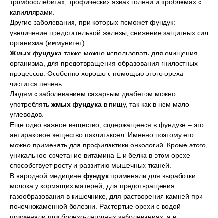
тромбофлебитах, трофических язвах голени и проблемах с
капиллярами.
Другие заболевания, при которых поможет фундук:
увеличение предстательной железы, снижение защитных сил
организма (иммунитет).
Жмых фундука
также можно использовать для очищения
организма, для предотвращения образования гнилостных
процессов. Особенно хорошо с помощью этого ореха
чистится печень.
Людям с заболеванием сахарным диабетом можно
употреблять
жмых фундука
в пищу, так как в нем мало
углеводов.
Еще одно важное вещество, содержащееся в фундуке – это
антираковое вещество паклитаксел. Именно поэтому его
можно применять для профилактики онкологий. Кроме этого,
уникальное сочетание витамина Е и белка в этом орехе
способствует росту и развитию мышечных тканей.
В народной медицине
фундук
применяли для выработки
молока у кормящих матерей, для предотвращения
газообразования в кишечнике, для растворения камней при
почечнокаменной болезни. Растертые орехи с водой
применяли при бронхо-легочных заболеваниях, а в