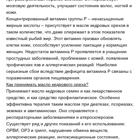
мозговую деятельность, улучшает состояние волос, ногтей и
кожи.
Концентрированный витамин группы Р – ненасыщенные
жирные кислоты – присутствует в масле кедровых орехов в
таком количестве, что даже опережает в этом показателе
известный рыбий жир. Этот витамин призван обновлять
клетки кожи, способствует усилению лактации у кормящих
женщин. Недостаток витамина Р проявляется в учащении
простудных заболеваний, проблемами с кожей, появлении
трофических язв и аллергических реакций. Наиболее
серьезные сбои вследствие дефицита витамина Р связаны с
поражением органов пищеварения.
Как принимать масло кедрового ореха?
Принимают масло кедровых семян и как лекарственное
средство, и как средство профилактическое. Особенно
эффективна терапия таким маслом при диатезах, псориазах,
экземах и авитаминозах. Оно справляется с
респираторными заболеваниями и атеросклерозом.
Существует ряд и других показаний к его использованию:
ОРВИ, ОРЗ и грипп, нарушение обмена веществ,
аллергические реакции, интоксикационные состояния,