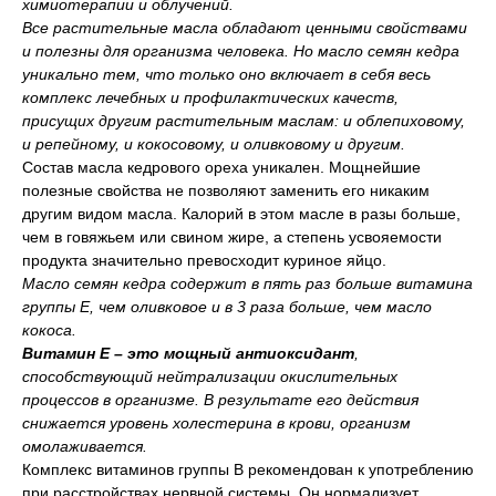
химиотерапии и облучений.
Все растительные масла обладают ценными свойствами
и полезны для организма человека. Но масло семян кедра
уникально тем, что только оно включает в себя весь
комплекс лечебных и профилактических качеств,
присущих другим растительным маслам: и облепиховому,
и репейному, и кокосовому, и оливковому и другим.
Состав масла кедрового ореха уникален. Мощнейшие
полезные свойства не позволяют заменить его никаким
другим видом масла. Калорий в этом масле в разы больше,
чем в говяжьем или свином жире, а степень усвояемости
продукта значительно превосходит куриное яйцо.
Масло семян кедра содержит в пять раз больше витамина
группы Е, чем оливковое и в 3 раза больше, чем масло
кокоса.
Витамин E – это мощный антиоксидант
,
способствующий нейтрализации окислительных
процессов в организме. В результате его действия
снижается уровень холестерина в крови, организм
омолаживается.
Комплекс витаминов группы B рекомендован к употреблению
при расстройствах нервной системы. Он нормализует