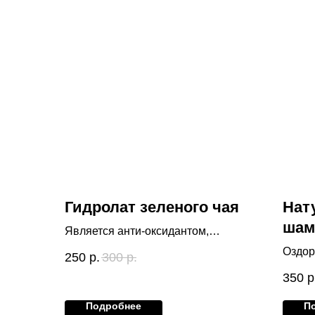
Гидролат зеленого чая
Нат
шам
Является анти-оксидантом,
для
замедляет старение кожи, обладает
Оздор
250
р.
300
р.
вяжущим и тонизирующим
облад
350
р
свойством, снимает отеки и
проти
улучшает микроциркуляцию
мягко
Подробнее
П