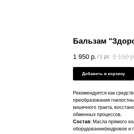
Бальзам "Здоро
1 950
р.
2 150
р
/
1 pc
Добавить в корзину
Рекомендуется как средст
преобразования гнилостны
кишечного тракта, восста
обменных процессов.
Состав
: Масла прямого х
оборудовании(кедровое и 