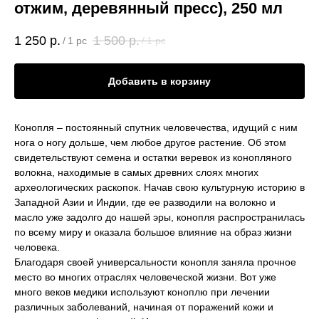
отжим, деревянный пресс), 250 мл
1 250
р.
1 500
р.
/
1 pc
/
1 pc
Добавить в корзину
Конопля – постоянный спутник человечества, идущий с ним
нога о ногу дольше, чем любое другое растение. Об этом
свидетельствуют семена и остатки веревок из конопляного
волокна, находимые в самых древних слоях многих
археологических раскопок. Начав свою культурную историю в
Западной Азии и Индии, где ее разводили на волокно и
масло уже задолго до нашей эры, конопля распространилась
по всему миру и оказала большое влияние на образ жизни
человека.
Благодаря своей универсальности конопля заняла прочное
место во многих отраслях человеческой жизни. Вот уже
много веков медики используют коноплю при лечении
различных заболеваний, начиная от поражений кожи и