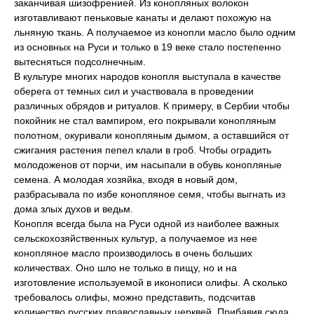
заканчивая шизофренией. Из конопляных волокон
изготавливают пеньковые канаты и делают похожую на
льняную ткань. А получаемое из конопли масло было одним
из основных на Руси и только в 19 веке стало постепенно
вытесняться подсолнечным.
В культуре многих народов конопля выступала в качестве
оберега от темных сил и участвовала в проведении
различных обрядов и ритуалов. К примеру, в Сербии чтобы
покойник не стал вампиром, его покрывали конопляным
полотном, окуривали конопляным дымом, а оставшийся от
сжигания растения пепел клали в гроб. Чтобы оградить
молодоженов от порчи, им насыпали в обувь конопляные
семена. А молодая хозяйка, входя в новый дом,
разбрасывала по избе конопляное семя, чтобы выгнать из
дома злых духов и ведьм.
Конопля всегда была на Руси одной из наиболее важных
сельскохозяйственных культур, а получаемое из нее
конопляное масло производилось в очень больших
количествах. Оно шло не только в пищу, но и на
изготовление используемой в иконописи олифы. А сколько
требовалось олифы, можно представить, подсчитав
количество русских православных церквей. Прибавив сюда